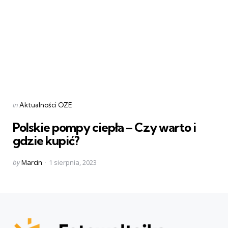
Categories
Posted
in
Aktualności OZE
in
Polskie pompy ciepła – Czy warto i
gdzie kupić?
Posted
by
Marcin
1 sierpnia, 2023
by