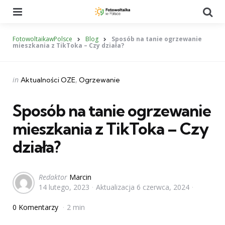
Menu
Se
FotowoltaikawPolsce
Blog
Sposób na tanie ogrzewanie
mieszkania z TikToka – Czy działa?
Categories
Posted
in
Aktualności OZE
Ogrzewanie
in
Sposób na tanie ogrzewanie
mieszkania z TikToka – Czy
działa?
Posted
Redaktor
Marcin
14 lutego, 2023
Aktualizacja
6 czerwca, 2024
by
0 Komentarzy
2 min