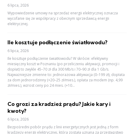
6 lipca, 2026
Wypowiedzenie umowy na sprzedaż energii elektrycznej oznacza
wycofanie się ze współpracy z obecnym sprzedawcą energii
elektrycznej.
Ile kosztuje podłączenie światłowodu?
6 lipca, 2026
Ile kosztuje podłączenie światłowodu? W skrócie: efektywny
miesięczny koszt w Poznaniu (po przeliczeniu aktywacji, promocji i
dopłat) to zwykle 45–70 zł dla 300 Mb/s i 70–90 zł dla 1 Gb/s.
Najważniejsze zmienne to: jednorazowa aktywacja (0–199 zł), dopłata
za dom jednorodzinny (+20–25 zł/mies.), opłata za modem (np. 4,99
zł/mies.), wzrost ceny po 24 mies. (+10...
Co grozi za kradzież prądu? Jakie kary i
kwoty?
6 lipca, 2026
Bezpośredni pobór prądu z linii energetycznych jest jedną z form
kradzieży energii elektrycznej, która została uznana za przestępstwo