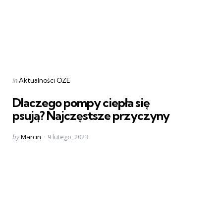
Categories
Posted
in
Aktualności OZE
in
Dlaczego pompy ciepła się
psują? Najczęstsze przyczyny
Posted
by
Marcin
9 lutego, 2023
by