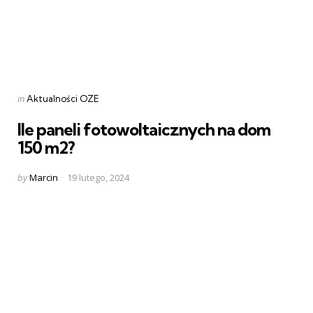
Categories
Posted
in
Aktualności OZE
in
Ile paneli fotowoltaicznych na dom
150 m2?
Posted
by
Marcin
19 lutego, 2024
by