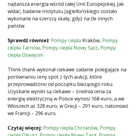
najtańsza energia wśród całej Unii Europejskiej. Jak
widać, badanie Instytutu Jagiellońskiego zostało
wykonane na szerszą skalę, gdyż na tle innych
państw.
Sprawdź również
:
Pompy ciepła
Kraków,
Pompy
ciepła Tarnów
,
Pompy ciepła Nowy Sącz
,
Pompy
ciepła Oświęcim
Think thank wykonał ciekawe zadanie polegające na
porównaniu ceny spot z tych aukcji, które
przeprowadzono od początku bieżącego roku.
Uzyskane wyniki są ciekawe – średnia cena za
energię elektryczną w Polsce wynosi 168 euro, a we
Włoszech aż 328 euro, w Grecji – 291 euro, natomiast
we Francji – 296 euro.
Czytaj więcej:
Pompy ciepła Chrzanów
,
Pompy
ciepła Olkusz
,
Pompy ciepła Nowy Targ
,
Pompa