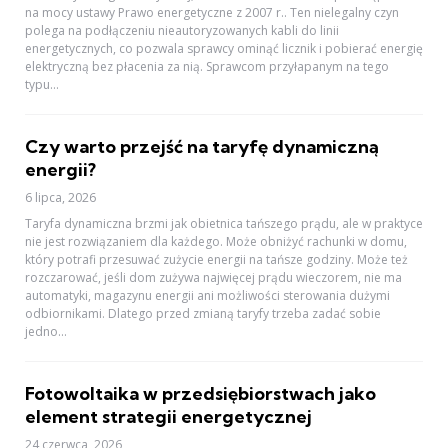
na mocy ustawy Prawo energetyczne z 2007 r.. Ten nielegalny czyn
polega na podłączeniu nieautoryzowanych kabli do linii
energetycznych, co pozwala sprawcy ominąć licznik i pobierać energię
elektryczną bez płacenia za nią. Sprawcom przyłapanym na tego
typu...
Czy warto przejść na taryfę dynamiczną
energii?
6 lipca, 2026
Taryfa dynamiczna brzmi jak obietnica tańszego prądu, ale w praktyce
nie jest rozwiązaniem dla każdego. Może obniżyć rachunki w domu,
który potrafi przesuwać zużycie energii na tańsze godziny. Może też
rozczarować, jeśli dom zużywa najwięcej prądu wieczorem, nie ma
automatyki, magazynu energii ani możliwości sterowania dużymi
odbiornikami. Dlatego przed zmianą taryfy trzeba zadać sobie
jedno...
Fotowoltaika w przedsiębiorstwach jako
element strategii energetycznej
24 czerwca, 2026