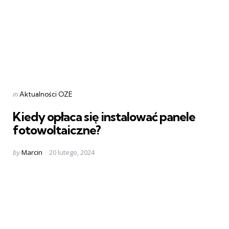
Categories
Posted
in
Aktualności OZE
in
Kiedy opłaca się instalować panele
fotowoltaiczne?
Posted
by
Marcin
20 lutego, 2024
by