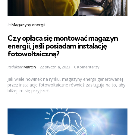
Categories
Posted
in
Magazyny energii
in
Czy opłaca się montować magazyn
energii, jeśli posiadam instalację
fotowoltaiczną?
Posted
Redaktor
Marcin
22 stycznia, 2023
0 Komentarzy
by
Jak wiele nowinek na rynku, magazyny energii generowanej
przez instalacje fotowoltaiczne również zasługują na to, aby
bliżej im się przyjrzeć.