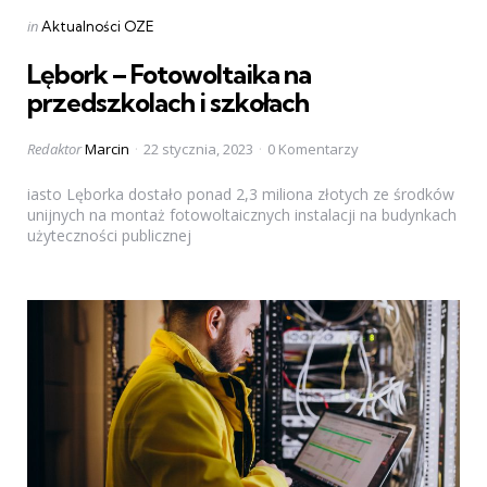
Categories
Posted
in
Aktualności OZE
in
Lębork – Fotowoltaika na
przedszkolach i szkołach
Posted
Redaktor
Marcin
22 stycznia, 2023
0 Komentarzy
by
iasto Lęborka dostało ponad 2,3 miliona złotych ze środków
unijnych na montaż fotowoltaicznych instalacji na budynkach
użyteczności publicznej