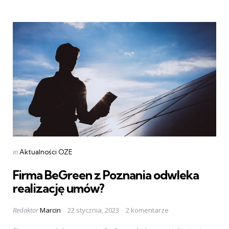
Categories
Posted
in
Aktualności OZE
in
Firma BeGreen z Poznania odwleka
realizację umów?
Posted
Redaktor
Marcin
22 stycznia, 2023
2 komentarze
by