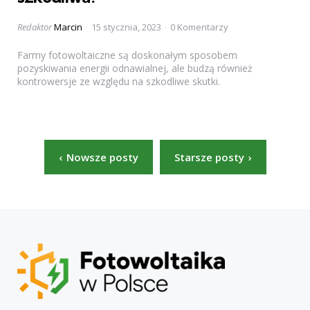
Posted
Redaktor
Marcin
15 stycznia, 2023
0 Komentarzy
by
Farmy fotowoltaiczne są doskonałym sposobem
pozyskiwania energii odnawialnej, ale budzą również
kontrowersje ze względu na szkodliwe skutki.
Stronicowanie
Nowsze posty
Starsze posty
wpisów