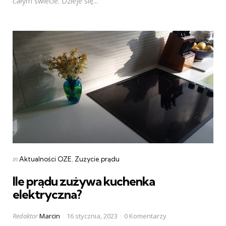
całym świecie. Dzieje się...
Categories
Posted
in
Aktualności OZE
Zużycie prądu
in
Ile prądu zużywa kuchenka
elektryczna?
Posted
Redaktor
Marcin
16 stycznia, 2023
0 Komentarzy
by