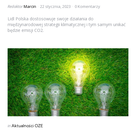
Posted
Redaktor
Marcin
22 stycznia, 2023
0 Komentarzy
by
Lidl Polska dostosowuje swoje działania do
międzynarodowej strategii klimatycznej i tym samym unikać
będzie emisji CO2.
Categories
Posted
in
Aktualności OZE
in