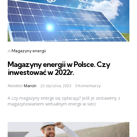
Categories
Posted
in
Magazyny energii
in
Magazyny energii w Polsce. Czy
inwestować w 2022r.
Posted
Redaktor
Marcin
22 stycznia, 2023
0 Komentarzy
by
A czy magazyny energii się opłacają? Jeśli je zestawimy z
magazynowaniem wirtualnym energii w sieci.