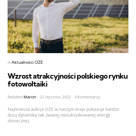
Categories
Posted
in
Aktualności OZE
in
Wzrost atrakcyjności polskiego rynku
fotowoltaiki
Posted
Redaktor
Marcin
22 stycznia, 2023
0 Komentarzy
by
Najnowsza aukcja OZE w naszym kraju pokazuje bardzo
dużą dynamikę tak zwanej niesubsydiowanej energii
słonecznej.