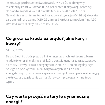
Ile kosztuje podłączenie światłowodu? W skrócie: efektywny
miesięczny koszt w Poznaniu (po przeliczeniu aktywacji, promocji i
dopłat) to zwykle 45–70 zł dla 300 Mb/s i 70–90 zł dla 1 Gb/s.
Najważniejsze zmienne to: jednorazowa aktywacja (0–199 zł), dopłata
za dom jednorodzinny (+20–25 zł/mies.), opłata za modem (np. 4,99
zł/mies.), wzrost ceny po 24 mies. (+10...
Co grozi za kradzież prądu? Jakie kary i
kwoty?
6 lipca, 2026
Bezpośredni pobór prądu z linii energetycznych jest jedną z form
kradzieży energii elektrycznej, która została uznana za przestępstwo
na mocy ustawy Prawo energetyczne z 2007 r.. Ten nielegalny czyn
polega na podłączeniu nieautoryzowanych kabli do linii
energetycznych, co pozwala sprawcy ominąć licznik i pobierać energię
elektryczną bez płacenia za nią. Sprawcom przyłapanym na tego
typu...
Czy warto przejść na taryfę dynamiczną
energii?