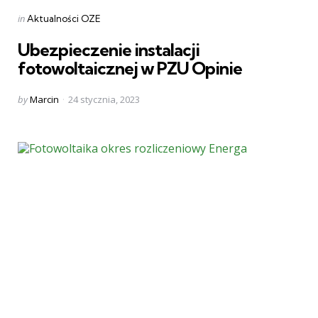
Categories
Posted
in
Aktualności OZE
in
Ubezpieczenie instalacji
fotowoltaicznej w PZU Opinie
Posted
by
Marcin
24 stycznia, 2023
by