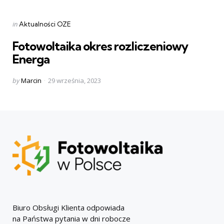
Categories
Posted
in
Aktualności OZE
in
Fotowoltaika okres rozliczeniowy
Energa
Posted
by
Marcin
29 września, 2023
by
Biuro Obsługi Klienta odpowiada
na Państwa pytania w dni robocze