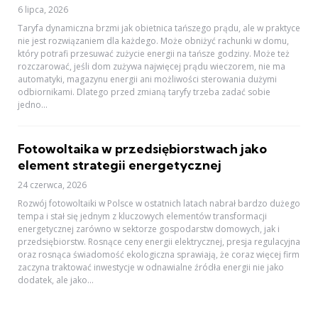
6 lipca, 2026
Taryfa dynamiczna brzmi jak obietnica tańszego prądu, ale w praktyce
nie jest rozwiązaniem dla każdego. Może obniżyć rachunki w domu,
który potrafi przesuwać zużycie energii na tańsze godziny. Może też
rozczarować, jeśli dom zużywa najwięcej prądu wieczorem, nie ma
automatyki, magazynu energii ani możliwości sterowania dużymi
odbiornikami. Dlatego przed zmianą taryfy trzeba zadać sobie
jedno...
Fotowoltaika w przedsiębiorstwach jako
element strategii energetycznej
24 czerwca, 2026
Rozwój fotowoltaiki w Polsce w ostatnich latach nabrał bardzo dużego
tempa i stał się jednym z kluczowych elementów transformacji
energetycznej zarówno w sektorze gospodarstw domowych, jak i
przedsiębiorstw. Rosnące ceny energii elektrycznej, presja regulacyjna
oraz rosnąca świadomość ekologiczna sprawiają, że coraz więcej firm
zaczyna traktować inwestycje w odnawialne źródła energii nie jako
dodatek, ale jako...