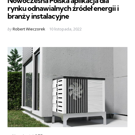
Nowoczesna Polska aplikacja dla
rynku odnawialnych źródeł energii i
branży instalacyjne
Posted
by
Robert Wieczorek
10 listopada, 2022
by