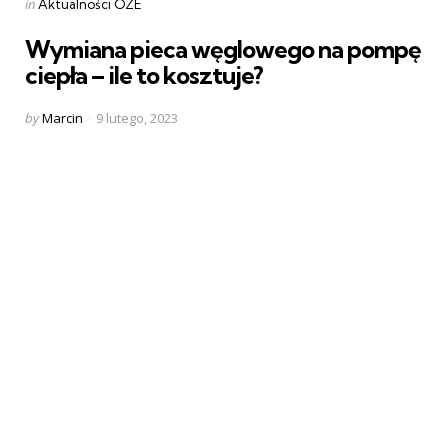
Categories
Posted
in
Aktualności OZE
in
Wymiana pieca węglowego na pompę
ciepła – ile to kosztuje?
Posted
by
Marcin
9 lutego, 2023
by