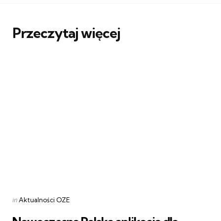
Przeczytaj więcej
Categories
Posted
in
Aktualności OZE
in