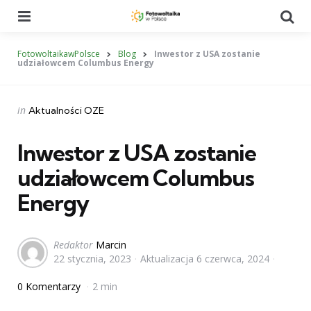
Menu
Se
FotowoltaikawPolsce
Blog
Inwestor z USA zostanie
udziałowcem Columbus Energy
Categories
Posted
in
Aktualności OZE
in
Inwestor z USA zostanie
udziałowcem Columbus
Energy
Posted
Redaktor
Marcin
22 stycznia, 2023
Aktualizacja
6 czerwca, 2024
by
0 Komentarzy
2 min