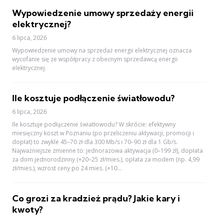
Wypowiedzenie umowy sprzedaży energii
elektrycznej?
6 lipca, 2026
Wypowiedzenie umowy na sprzedaż energii elektrycznej oznacza
wycofanie się ze współpracy z obecnym sprzedawcą energii
elektrycznej.
Ile kosztuje podłączenie światłowodu?
6 lipca, 2026
Ile kosztuje podłączenie światłowodu? W skrócie: efektywny
miesięczny koszt w Poznaniu (po przeliczeniu aktywacji, promocji i
dopłat) to zwykle 45–70 zł dla 300 Mb/s i 70–90 zł dla 1 Gb/s.
Najważniejsze zmienne to: jednorazowa aktywacja (0–199 zł), dopłata
za dom jednorodzinny (+20–25 zł/mies.), opłata za modem (np. 4,99
zł/mies.), wzrost ceny po 24 mies. (+10...
Co grozi za kradzież prądu? Jakie kary i
kwoty?