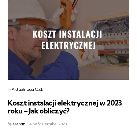
Categories
Posted
in
Aktualności OZE
in
Koszt instalacji elektrycznej w 2023
roku – Jak obliczyć?
Posted
by
Marcin
4 października, 2023
by