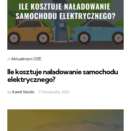
Categories
Posted
in
Aktualności OZE
in
Ile kosztuje naładowanie samochodu
elektrycznego?
Posted
by
Kamil Stoicki
17 listopada, 2023
by