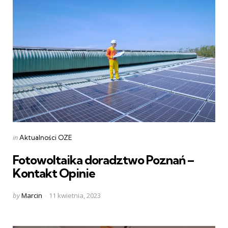
Categories
Posted
in
Aktualności OZE
in
Fotowoltaika doradztwo Poznań –
Kontakt Opinie
Posted
by
Marcin
11 kwietnia, 2023
by