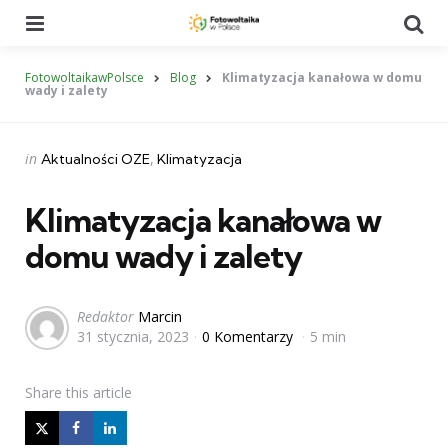
Menu
Se
FotowoltaikawPolsce
Blog
Klimatyzacja kanałowa w domu
wady i zalety
Categories
Posted
in
Aktualności OZE
Klimatyzacja
in
Klimatyzacja kanałowa w
domu wady i zalety
Posted
Redaktor
Marcin
31 stycznia, 2023
0 Komentarzy
5 min
by
Share
this article