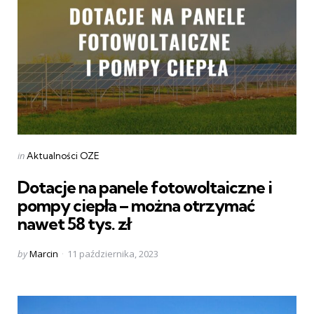
Categories
Posted
in
Aktualności OZE
in
Dotacje na panele fotowoltaiczne i
pompy ciepła – można otrzymać
nawet 58 tys. zł
Posted
by
Marcin
11 października, 2023
by