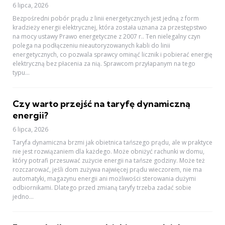
6 lipca, 2026
Bezpośredni pobór prądu z linii energetycznych jest jedną z form
kradzieży energii elektrycznej, która została uznana za przestępstwo
na mocy ustawy Prawo energetyczne z 2007 r.. Ten nielegalny czyn
polega na podłączeniu nieautoryzowanych kabli do linii
energetycznych, co pozwala sprawcy ominąć licznik i pobierać energię
elektryczną bez płacenia za nią. Sprawcom przyłapanym na tego
typu...
Czy warto przejść na taryfę dynamiczną
energii?
6 lipca, 2026
Taryfa dynamiczna brzmi jak obietnica tańszego prądu, ale w praktyce
nie jest rozwiązaniem dla każdego. Może obniżyć rachunki w domu,
który potrafi przesuwać zużycie energii na tańsze godziny. Może też
rozczarować, jeśli dom zużywa najwięcej prądu wieczorem, nie ma
automatyki, magazynu energii ani możliwości sterowania dużymi
odbiornikami. Dlatego przed zmianą taryfy trzeba zadać sobie
jedno...