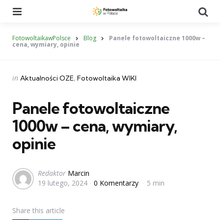
Menu
Se
FotowoltaikawPolsce
Blog
Panele fotowoltaiczne 1000w –
cena, wymiary, opinie
Categories
Posted
in
Aktualności OZE
Fotowoltaika WIKI
in
Panele fotowoltaiczne
1000w – cena, wymiary,
opinie
Posted
Redaktor
Marcin
19 lutego, 2024
0 Komentarzy
5 min
by
Share
this article