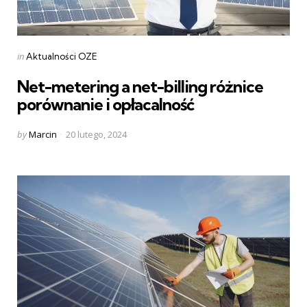
Categories
Posted
in
Aktualności OZE
in
Net-metering a net-billing różnice
porównanie i opłacalność
Posted
by
Marcin
20 lutego, 2024
by