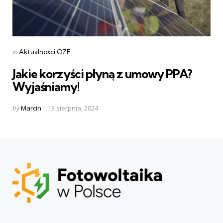
Categories
Posted
in
Aktualności OZE
in
Jakie korzyści płyną z umowy PPA?
Wyjaśniamy!
Posted
by
Marcin
13 sierpnia, 2024
by