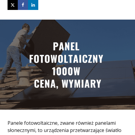
Panele fotowoltaiczne, zwane również panelami
słonecznymi, to urządzenia przetwarzające światło