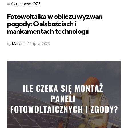
Categories
Posted
in
Aktualności OZE
in
Fotowoltaika w obliczu wyzwań
pogody: O słabościach i
mankamentach technologii
Posted
by
Marcin
21 lipca, 2023
by