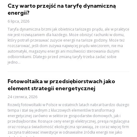
Czy warto przejść na taryfę dynamiczną
energii?
6 lipca, 2026
Taryfa dynamiczna brzmi jak obietnica tańszego prądu, ale w praktyce
nie jest rozwiązaniem dla każdego. Może obniżyć rachunki w domu,
który potrafi przesuwać zużycie energii na tańsze godziny. Może też
rozczarować, jeśli dom zużywa najwięcej prądu wieczorem, nie ma
automatyki, magazynu energii ani możliwości sterowania dużymi
odbiornikami. Dlatego przed zmianą taryfy trzeba zadać sobie
jedno...
Fotowoltaika w przedsiębiorstwach jako
element strategii energetycznej
24 czerwca, 2026
Rozwój fotowoltaiki w Polsce w ostatnich latach nabrał bardzo dużego
tempa i stał się jednym z kluczowych elementów transformacji
energetycznej zarówno w sektorze gospodarstw domowych, jak i
przedsiębiorstw. Rosnące ceny energii elektrycznej, presja regulacyjna
oraz rosnąca świadomość ekologiczna sprawiają, że coraz więcej firm
zaczyna traktować inwestycje w odnawialne źródła energii nie jako