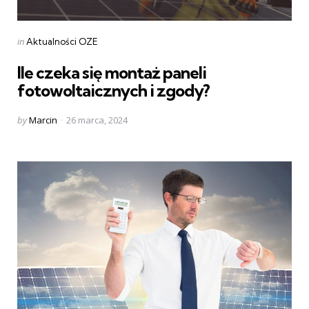
Categories
Posted
in
Aktualności OZE
in
Ile czeka się montaż paneli
fotowoltaicznych i zgody?
Posted
by
Marcin
26 marca, 2024
by