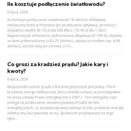
Ile kosztuje podłączenie światłowodu?
6 lipca, 2026
Ile kosztuje podłączenie światłowodu? W skrócie: efektywny
miesięczny koszt w Poznaniu (po przeliczeniu aktywacji, promocji i
dopłat) to zwykle 45–70 zł dla 300 Mb/s i 70–90 zł dla 1 Gb/s.
Najważniejsze zmienne to: jednorazowa aktywacja (0–199 zł), dopłata
za dom jednorodzinny (+20–25 zł/mies.), opłata za modem (np. 4,99
zł/mies.), wzrost ceny po 24 mies. (+10...
Co grozi za kradzież prądu? Jakie kary i
kwoty?
6 lipca, 2026
Bezpośredni pobór prądu z linii energetycznych jest jedną z form
kradzieży energii elektrycznej, która została uznana za przestępstwo
na mocy ustawy Prawo energetyczne z 2007 r.. Ten nielegalny czyn
polega na podłączeniu nieautoryzowanych kabli do linii
energetycznych, co pozwala sprawcy ominąć licznik i pobierać energię
elektryczną bez płacenia za nią. Sprawcom przyłapanym na tego
typu...