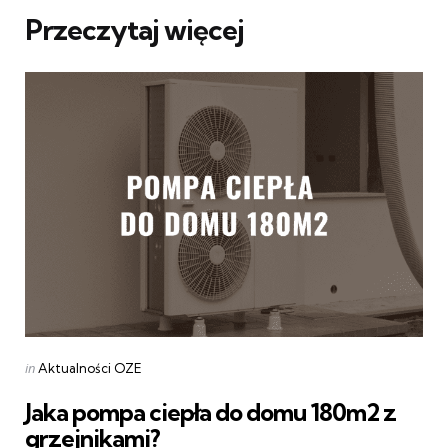
Przeczytaj więcej
Categories
Posted
in
Aktualności OZE
in
Jaka pompa ciepła do domu 180m2 z
grzejnikami?