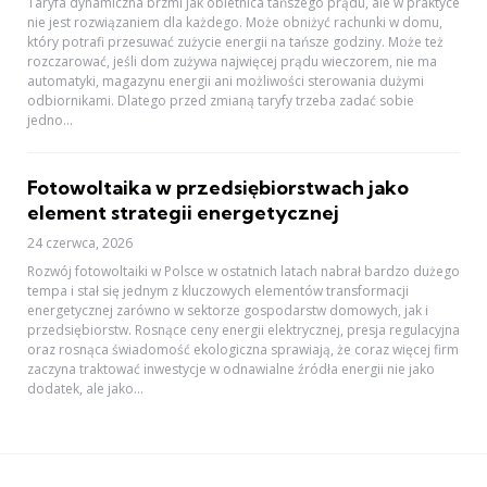
Taryfa dynamiczna brzmi jak obietnica tańszego prądu, ale w praktyce
nie jest rozwiązaniem dla każdego. Może obniżyć rachunki w domu,
który potrafi przesuwać zużycie energii na tańsze godziny. Może też
rozczarować, jeśli dom zużywa najwięcej prądu wieczorem, nie ma
automatyki, magazynu energii ani możliwości sterowania dużymi
odbiornikami. Dlatego przed zmianą taryfy trzeba zadać sobie
jedno...
Fotowoltaika w przedsiębiorstwach jako
element strategii energetycznej
24 czerwca, 2026
Rozwój fotowoltaiki w Polsce w ostatnich latach nabrał bardzo dużego
tempa i stał się jednym z kluczowych elementów transformacji
energetycznej zarówno w sektorze gospodarstw domowych, jak i
przedsiębiorstw. Rosnące ceny energii elektrycznej, presja regulacyjna
oraz rosnąca świadomość ekologiczna sprawiają, że coraz więcej firm
zaczyna traktować inwestycje w odnawialne źródła energii nie jako
dodatek, ale jako...