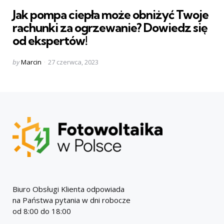
in
Jak pompa ciepła może obniżyć Twoje
rachunki za ogrzewanie? Dowiedz się
od ekspertów!
Posted
by
Marcin
27 czerwca, 2023
by
Biuro Obsługi Klienta odpowiada
na Państwa pytania w dni robocze
od 8:00 do 18:00