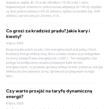
dopłat) to zwykle 45–70 zł dla 300 Mb/s i 70–90 zł dla 1 Gb/s.
Najważniejsze zmienne to: jednorazowa aktywacja (0–199 zł), dopłata
za dom jednorodzinny (+20–25 zł/mies.), opłata za modem (np. 4,99
zł/mies.), wzrost ceny po 24 mies. (+10...
Co grozi za kradzież prądu? Jakie kary i
kwoty?
6 lipca, 2026
Bezpośredni pobór prądu z linii energetycznych jest jedną z form
kradzieży energii elektrycznej, która została uznana za przestępstwo
na mocy ustawy Prawo energetyczne z 2007 r.. Ten nielegalny czyn
polega na podłączeniu nieautoryzowanych kabli do linii
energetycznych, co pozwala sprawcy ominąć licznik i pobierać energię
elektryczną bez płacenia za nią. Sprawcom przyłapanym na tego
typu...
Czy warto przejść na taryfę dynamiczną
energii?
6 lipca, 2026