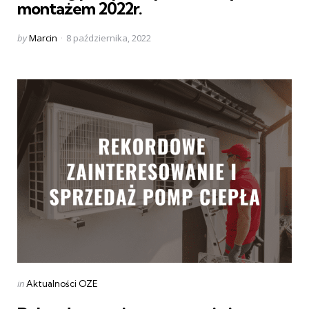
montażem 2022r.
Posted
by
Marcin
8 października, 2022
by
Categories
Posted
in
Aktualności OZE
in