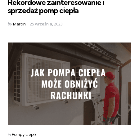
Rekordowe zainteresowanie i
sprzedaż pomp ciepła
Posted
by
Marcin
25 września, 2023
by
Categories
Posted
in
Pompy ciepła