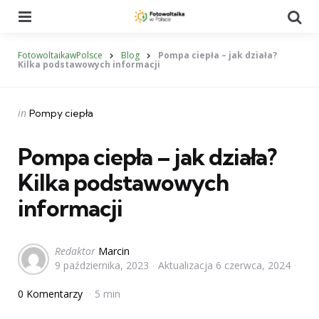
Menu
Se
FotowoltaikawPolsce
Blog
Pompa ciepła – jak działa?
Kilka podstawowych informacji
Categories
Posted
in
Pompy ciepła
in
Pompa ciepła – jak działa?
Kilka podstawowych
informacji
Posted
Redaktor
Marcin
9 października, 2023
Aktualizacja
6 czerwca, 2024
by
0 Komentarzy
5 min