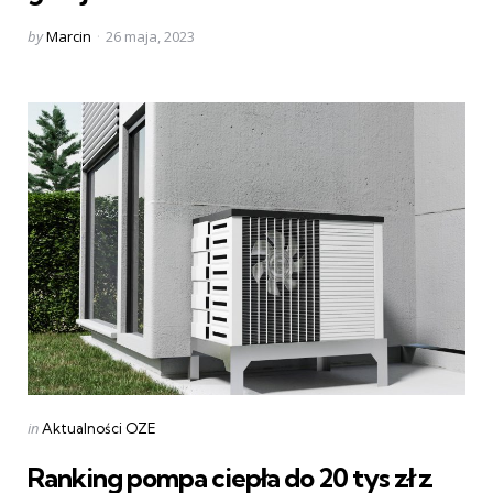
Posted
by
Marcin
26 maja, 2023
by
Categories
Posted
in
Aktualności OZE
in
Ranking pompa ciepła do 20 tys zł z