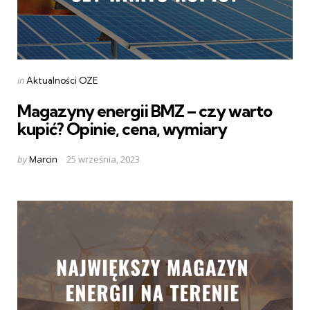
Categories
Posted
in
Aktualności OZE
in
Magazyny energii BMZ – czy warto
kupić? Opinie, cena, wymiary
Posted
by
Marcin
25 września, 2023
by