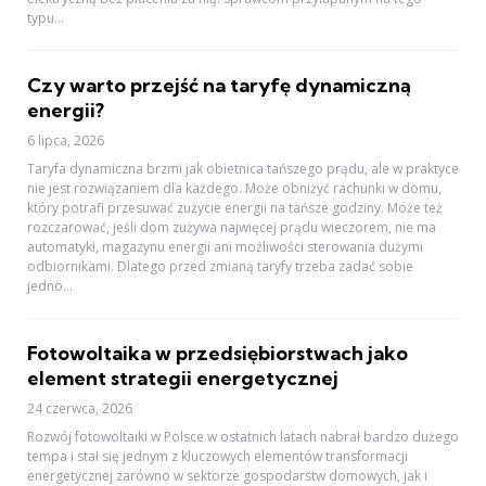
typu...
Czy warto przejść na taryfę dynamiczną
energii?
6 lipca, 2026
Taryfa dynamiczna brzmi jak obietnica tańszego prądu, ale w praktyce
nie jest rozwiązaniem dla każdego. Może obniżyć rachunki w domu,
który potrafi przesuwać zużycie energii na tańsze godziny. Może też
rozczarować, jeśli dom zużywa najwięcej prądu wieczorem, nie ma
automatyki, magazynu energii ani możliwości sterowania dużymi
odbiornikami. Dlatego przed zmianą taryfy trzeba zadać sobie
jedno...
Fotowoltaika w przedsiębiorstwach jako
element strategii energetycznej
24 czerwca, 2026
Rozwój fotowoltaiki w Polsce w ostatnich latach nabrał bardzo dużego
tempa i stał się jednym z kluczowych elementów transformacji
energetycznej zarówno w sektorze gospodarstw domowych, jak i