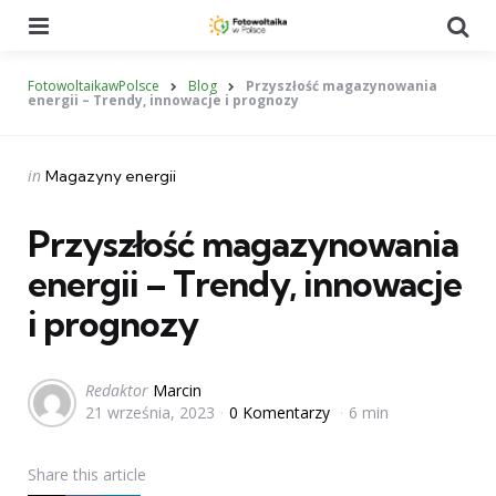
Menu
Se
FotowoltaikawPolsce
Blog
Przyszłość magazynowania
energii – Trendy, innowacje i prognozy
Categories
Posted
in
Magazyny energii
in
Przyszłość magazynowania
energii – Trendy, innowacje
i prognozy
Posted
Redaktor
Marcin
21 września, 2023
0 Komentarzy
6 min
by
Share
this article