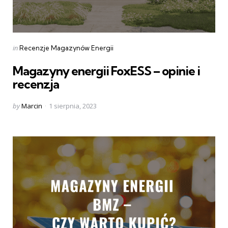
Categories
Posted
in
Recenzje Magazynów Energii
in
Magazyny energii FoxESS – opinie i
recenzja
Posted
by
Marcin
1 sierpnia, 2023
by