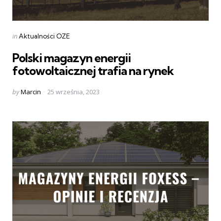
Categories
Posted
in
Aktualności OZE
in
Polski magazyn energii
fotowoltaicznej trafia na rynek
Posted
by
Marcin
25 września, 2023
by