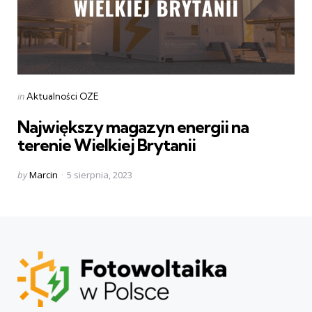
Categories
Posted
in
Aktualności OZE
in
Największy magazyn energii na
terenie Wielkiej Brytanii
Posted
by
Marcin
5 sierpnia, 2023
by