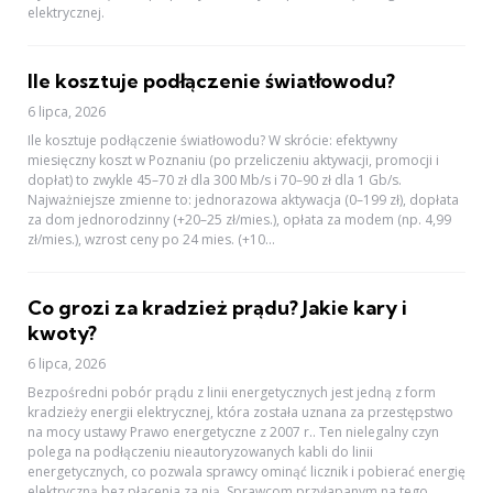
elektrycznej.
Ile kosztuje podłączenie światłowodu?
6 lipca, 2026
Ile kosztuje podłączenie światłowodu? W skrócie: efektywny
miesięczny koszt w Poznaniu (po przeliczeniu aktywacji, promocji i
dopłat) to zwykle 45–70 zł dla 300 Mb/s i 70–90 zł dla 1 Gb/s.
Najważniejsze zmienne to: jednorazowa aktywacja (0–199 zł), dopłata
za dom jednorodzinny (+20–25 zł/mies.), opłata za modem (np. 4,99
zł/mies.), wzrost ceny po 24 mies. (+10...
Co grozi za kradzież prądu? Jakie kary i
kwoty?
6 lipca, 2026
Bezpośredni pobór prądu z linii energetycznych jest jedną z form
kradzieży energii elektrycznej, która została uznana za przestępstwo
na mocy ustawy Prawo energetyczne z 2007 r.. Ten nielegalny czyn
polega na podłączeniu nieautoryzowanych kabli do linii
energetycznych, co pozwala sprawcy ominąć licznik i pobierać energię
elektryczną bez płacenia za nią. Sprawcom przyłapanym na tego