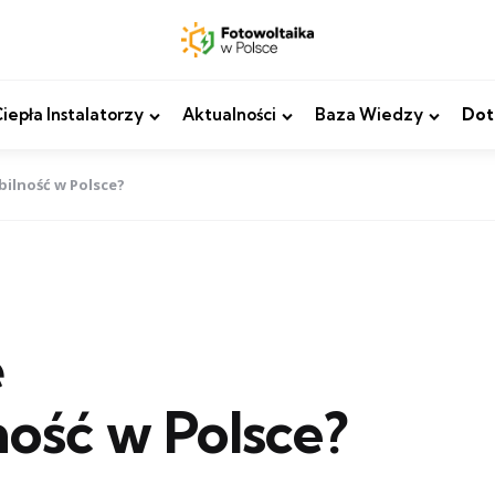
epła Instalatorzy
Aktualności
Baza Wiedzy
Dot
bilność w Polsce?
ę
ość w Polsce?