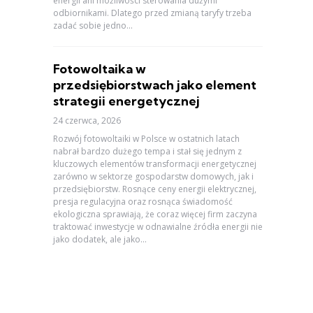
energii ani możliwości sterowania dużymi
odbiornikami. Dlatego przed zmianą taryfy trzeba
zadać sobie jedno...
Fotowoltaika w
przedsiębiorstwach jako element
strategii energetycznej
24 czerwca, 2026
Rozwój fotowoltaiki w Polsce w ostatnich latach
nabrał bardzo dużego tempa i stał się jednym z
kluczowych elementów transformacji energetycznej
zarówno w sektorze gospodarstw domowych, jak i
przedsiębiorstw. Rosnące ceny energii elektrycznej,
presja regulacyjna oraz rosnąca świadomość
ekologiczna sprawiają, że coraz więcej firm zaczyna
traktować inwestycje w odnawialne źródła energii nie
jako dodatek, ale jako...