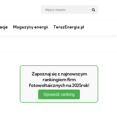
Search
Search
for:
acje
Magazyny energii
TerazEnergia.pl
Zapoznaj się z najnowszym
rankingiem firm
fotowoltaicznych na 2025rok!
Sprawdź ranking