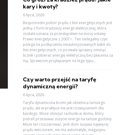
kary i kwoty?
6 lipca, 2026
Bezpośredni pobór prądu z linii energetycznych jest
jedną z form kradzieży energii elektrycznej, która
została uznana za przestępstwo na mocy ustawy
Prawo energetyczne z 2007 r.. Ten nielegalny czyn
polega na podłączeniu nieautoryzowanych kabli do
linii energetycznych, co pozwala sprawcy ominąć
licznik i pobierać energię elektryczną bez płacenia za
nią. Sprawcom przyłapanym na tego typu...
Czy warto przejść na taryfę
dynamiczną energii?
6 lipca, 2026
Taryfa dynamiczna brzmi jak obietnica tańszego
prądu, ale w praktyce nie jest rozwiązaniem dla
każdego. Może obniżyć rachunki w domu, który
potrafi przesuwać zużycie energii na tańsze godziny.
Może też rozczarować, jeśli dom zużywa najwięcej
prądu wieczorem, nie ma automatyki, magazynu