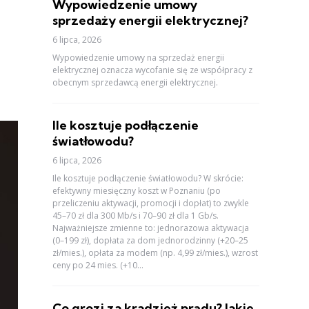
Wypowiedzenie umowy
sprzedaży energii elektrycznej?
6 lipca, 2026
Wypowiedzenie umowy na sprzedaż energii
elektrycznej oznacza wycofanie się ze współpracy z
obecnym sprzedawcą energii elektrycznej.
Ile kosztuje podłączenie
światłowodu?
6 lipca, 2026
Ile kosztuje podłączenie światłowodu? W skrócie:
efektywny miesięczny koszt w Poznaniu (po
przeliczeniu aktywacji, promocji i dopłat) to zwykle
45–70 zł dla 300 Mb/s i 70–90 zł dla 1 Gb/s.
Najważniejsze zmienne to: jednorazowa aktywacja
(0–199 zł), dopłata za dom jednorodzinny (+20–25
zł/mies.), opłata za modem (np. 4,99 zł/mies.), wzrost
ceny po 24 mies. (+10...
Co grozi za kradzież prądu? Jakie