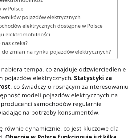
a w Polsce
kowników pojazdów elektrycznych
chodów elektrycznych dostępne w Polsce
ju elektromobilności
o nas czeka?
ię do zmian na rynku pojazdów elektrycznych?
 nabiera tempa, co znajduje odzwierciedlenie
ych pojazdów elektrycznych.
Statystyki za
rost
, co świadczy o rosnącym zainteresowaniu
tępność modeli pojazdów elektrycznych na
 a producenci samochodów regularnie
iadając na potrzeby konsumentów.
ię równie dynamicznie, co jest kluczowe dla
i.
Obecnie w Polsce funkcjonuje już kilka