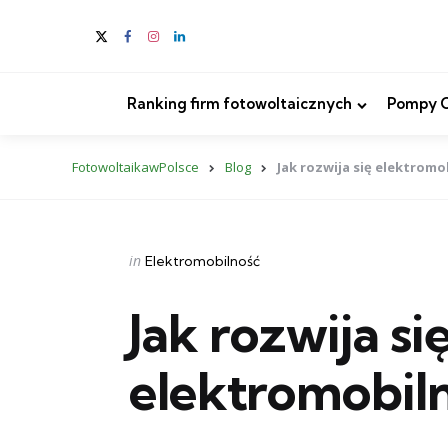
Ranking firm fotowoltaicznych
Pompy Ci
FotowoltaikawPolsce
Blog
Jak rozwija się elektromo
Categories
Posted
in
Elektromobilność
in
Jak rozwija si
elektromobiln