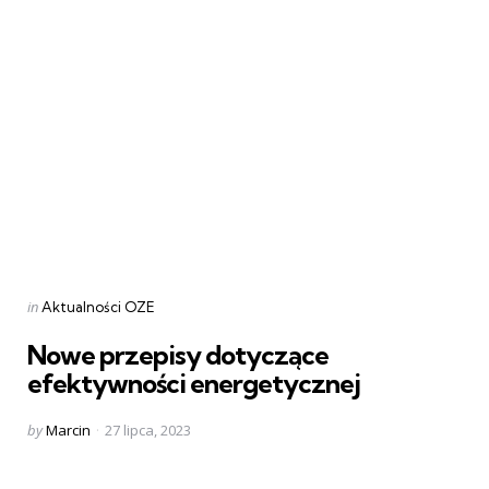
Categories
Posted
in
Aktualności OZE
in
Nowe przepisy dotyczące
efektywności energetycznej
Posted
by
Marcin
27 lipca, 2023
by