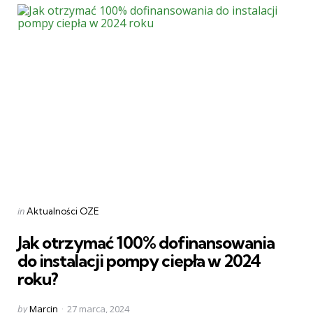
Categories
Posted
in
Aktualności OZE
in
Jak otrzymać 100% dofinansowania
do instalacji pompy ciepła w 2024
roku?
Posted
by
Marcin
27 marca, 2024