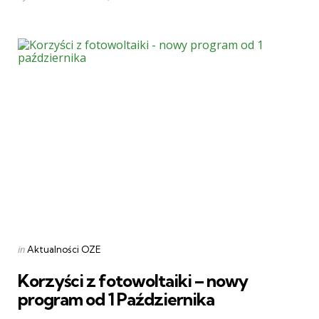
by
Categories
Posted
in
Aktualności OZE
in
Korzyści z fotowoltaiki – nowy
program od 1 Października