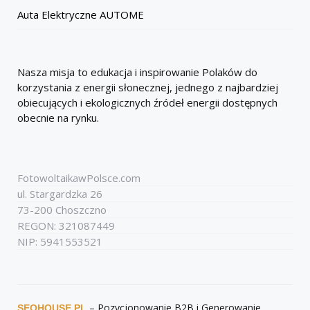
Auta Elektryczne AUTOME
Nasza misja to edukacja i inspirowanie Polaków do
korzystania z energii słonecznej, jednego z najbardziej
obiecujących i ekologicznych źródeł energii dostępnych
obecnie na rynku.
FotowoltaikawPolsce.com
ul. Stargardzka 26
73-200 Choszczno
REGON: 321087449
NIP: 5941553521
– Pozycjonowanie B2B i Generowanie
SEOHOUSE.PL