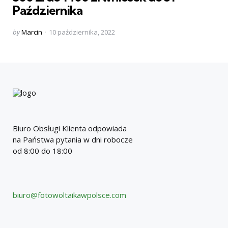
Października
Posted
by
Marcin
10 października, 2022
by
Biuro Obsługi Klienta odpowiada
na Państwa pytania w dni robocze
od 8:00 do 18:00
biuro@fotowoltaikawpolsce.com