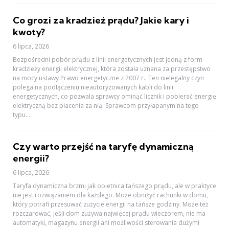
Co grozi za kradzież prądu? Jakie kary i
kwoty?
6 lipca, 2026
Bezpośredni pobór prądu z linii energetycznych jest jedną z form
kradzieży energii elektrycznej, która została uznana za przestępstwo
na mocy ustawy Prawo energetyczne z 2007 r.. Ten nielegalny czyn
polega na podłączeniu nieautoryzowanych kabli do linii
energetycznych, co pozwala sprawcy ominąć licznik i pobierać energię
elektryczną bez płacenia za nią. Sprawcom przyłapanym na tego
typu...
Czy warto przejść na taryfę dynamiczną
energii?
6 lipca, 2026
Taryfa dynamiczna brzmi jak obietnica tańszego prądu, ale w praktyce
nie jest rozwiązaniem dla każdego. Może obniżyć rachunki w domu,
który potrafi przesuwać zużycie energii na tańsze godziny. Może też
rozczarować, jeśli dom zużywa najwięcej prądu wieczorem, nie ma
automatyki, magazynu energii ani możliwości sterowania dużymi