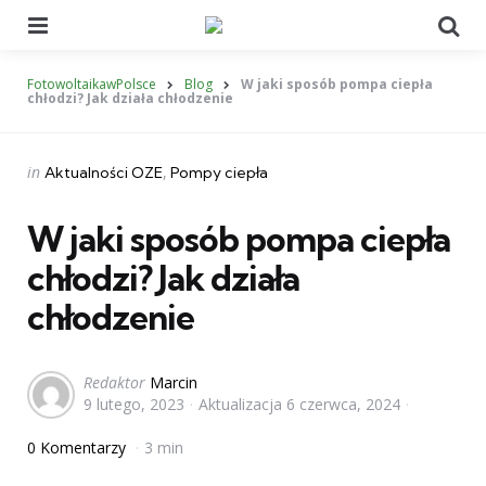
Menu
Se
FotowoltaikawPolsce
Blog
W jaki sposób pompa ciepła
chłodzi? Jak działa chłodzenie
Categories
Posted
in
Aktualności OZE
Pompy ciepła
in
W jaki sposób pompa ciepła
chłodzi? Jak działa
chłodzenie
Posted
Redaktor
Marcin
9 lutego, 2023
Aktualizacja
6 czerwca, 2024
by
0 Komentarzy
3 min