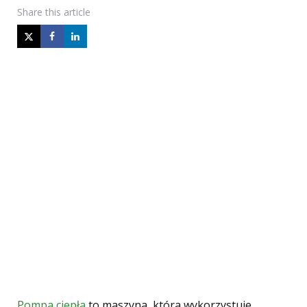
Share
this article
Pompa ciepła
to maszyna, która wykorzystuje