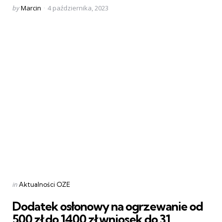
Posted
by
Marcin
4 października, 2023
by
Categories
Posted
in
Aktualności OZE
in
Dodatek osłonowy na ogrzewanie od
500 zł do 1400 zł wniosek do 31