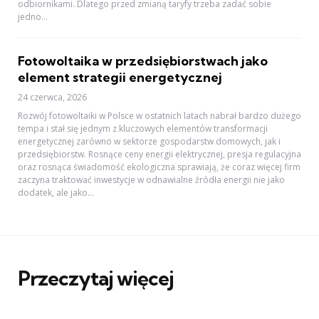
odbiornikami. Dlatego przed zmianą taryfy trzeba zadać sobie
jedno...
Fotowoltaika w przedsiębiorstwach jako
element strategii energetycznej
24 czerwca, 2026
Rozwój fotowoltaiki w Polsce w ostatnich latach nabrał bardzo dużego
tempa i stał się jednym z kluczowych elementów transformacji
energetycznej zarówno w sektorze gospodarstw domowych, jak i
przedsiębiorstw. Rosnące ceny energii elektrycznej, presja regulacyjna
oraz rosnąca świadomość ekologiczna sprawiają, że coraz więcej firm
zaczyna traktować inwestycje w odnawialne źródła energii nie jako
dodatek, ale jako...
Przeczytaj więcej